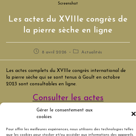
Screenshot
Les actes du XVIIIe congrès de
la pierre sèche en ligne
Publication
Post
8 avril 2026
Actualités
publiée :
category:
Les actes complets du XVIIIe congrès international de
la pierre sèche qui se sont tenus à Goult en octobre
2023 sont consultables en ligne.
Consulter les actes
Gérer le consentement aux
cookies
Read
Article précédent
more
Guide sur smartphone le long du mur de la peste
Pour offrir les meilleures expériences, nous utilisons des technologies telles
articles
que les cookies pour stocker et/ou accéder aux informations des appareils.