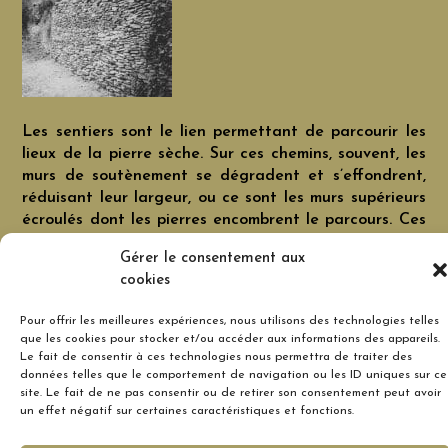
Les sentiers sont le lien permettant de parcourir les
lieux de la pierre sèche. Sur ces chemins, souvent, les
murs de soutènement se dégradent et s’effondrent,
réduisant leur largeur, ou ce sont les murs supérieurs
écroulés dont les pierres encombrent le parcours. Ces
réseaux appartiennent généralement à la commune
Gérer le consentement aux
qui en assure l’entretien. Pour la commune de
cookies
Saumane, Pierre Sèche en Vaucluse, sous forme de
chantiers de bénévoles a réalisé la restauration de
Pour offrir les meilleures expériences, nous utilisons des technologies telles
plusieurs chemins, principalement celui menant à l’abri
que les cookies pour stocker et/ou accéder aux informations des appareils.
sous roche de Marculy.
Le fait de consentir à ces technologies nous permettra de traiter des
données telles que le comportement de navigation ou les ID uniques sur ce
site. Le fait de ne pas consentir ou de retirer son consentement peut avoir
un effet négatif sur certaines caractéristiques et fonctions.