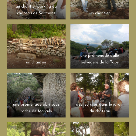
un chantier parking du
château de Saumane
un chantier
une promenade dalle
un chantier
belvédère de la Tapy
une promenade abri sous
des lectures dans le jardin
roche de Marculy
du château