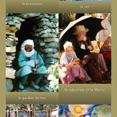
la procession
le rat
le colporteur et la fillette
le gardien du mur