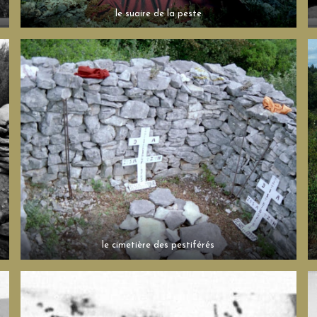
le suaire de la peste
le cimetière des pestiférés