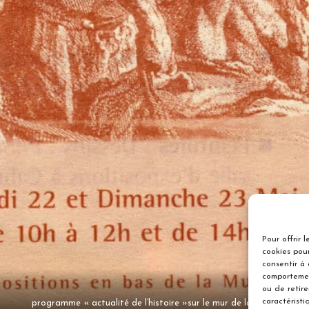
Pour offrir 
cookies pour
consentir à
comportemen
ou de retir
caractéristi
programme « actualité de l’histoire »sur le mur de la peste