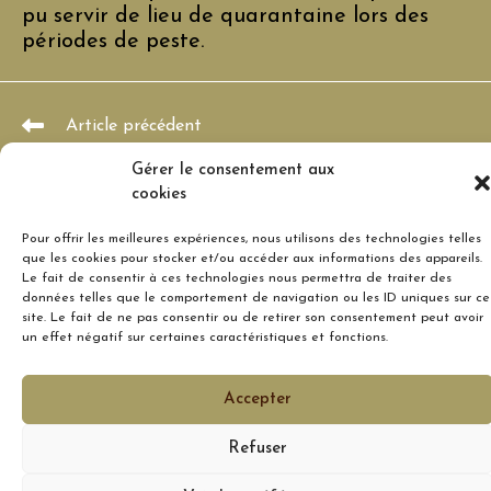
pu servir de lieu de quarantaine lors des
périodes de peste.
Read
Article précédent
more
10 et 24 mars : Patrimoine rural de Lagnes
articles
Gérer le consentement aux
Article suivant
cookies
17 avril : Autour de Saint-Véran à Goult
Pour offrir les meilleures expériences, nous utilisons des technologies telles
que les cookies pour stocker et/ou accéder aux informations des appareils.
Le fait de consentir à ces technologies nous permettra de traiter des
données telles que le comportement de navigation ou les ID uniques sur ce
site. Le fait de ne pas consentir ou de retirer son consentement peut avoir
un effet négatif sur certaines caractéristiques et fonctions.
Mentions légales
Politique de Confidentialité
Politique de cookies (UE)
Accepter
Copyright 2024 - Ass. Pierre sèche en Vaucluse
Refuser